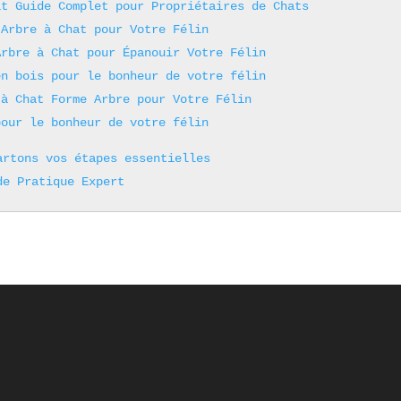
at Guide Complet pour Propriétaires de Chats
 Arbre à Chat pour Votre Félin
Arbre à Chat pour Épanouir Votre Félin
en bois pour le bonheur de votre félin
 à Chat Forme Arbre pour Votre Félin
pour le bonheur de votre félin
artons vos étapes essentielles
de Pratique Expert