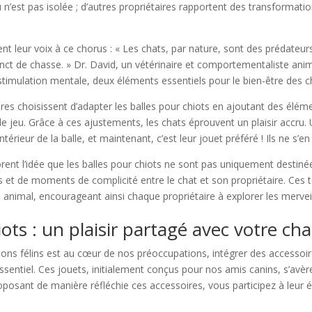
u n’est pas isolée ; d’autres propriétaires rapportent des transformat
nt leur voix à ce chorus : « Les chats, par nature, sont des prédateurs
inct de chasse. » Dr. David, un vétérinaire et comportementaliste anim
timulation mentale, deux éléments essentiels pour le bien-être des c
ires choisissent d’adapter les balles pour chiots en ajoutant des éléme
de jeu. Grâce à ces ajustements, les chats éprouvent un plaisir accru.
ntérieur de la balle, et maintenant, c’est leur jouet préféré ! Ils ne s’en
ent l’idée que les balles pour chiots ne sont pas uniquement destinée
es et de moments de complicité entre le chat et son propriétaire. Ce
 animal, encourageant ainsi chaque propriétaire à explorer les merveil
iots : un plaisir partagé avec votre cha
s félins est au cœur de nos préoccupations, intégrer des accessoi
ssentiel. Ces jouets, initialement conçus pour nos amis canins, s’avère
proposant de manière réfléchie ces accessoires, vous participez à le