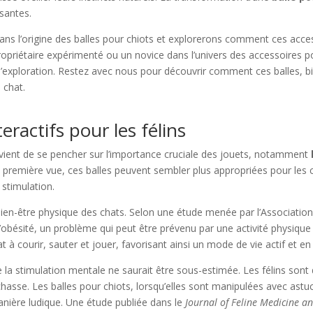
ssantes.
ns l’origine des balles pour chiots et explorerons comment ces acces
opriétaire expérimenté ou un novice dans l’univers des accessoires pour
d’exploration. Restez avec nous pour découvrir comment ces balles, b
 chat.
eractifs pour les félins
onvient de se pencher sur l’importance cruciale des jouets, notamment
remière vue, ces balles peuvent sembler plus appropriées pour les ch
 stimulation.
bien-être physique des chats. Selon une étude menée par l’Associati
bésité, un problème qui peut être prévenu par une activité physique 
 à courir, sauter et jouer, favorisant ainsi un mode de vie actif et e
 la stimulation mentale ne saurait être sous-estimée. Les félins sont 
 chasse. Les balles pour chiots, lorsqu’elles sont manipulées avec astu
 manière ludique. Une étude publiée dans le
Journal of Feline Medicine a