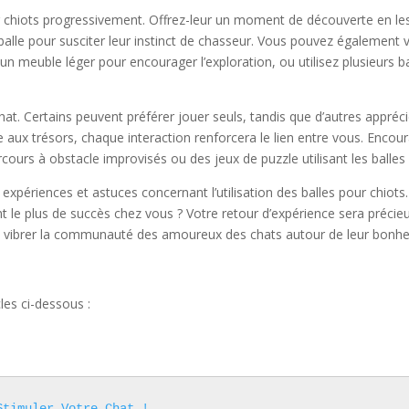
r chiots progressivement. Offrez-leur un moment de découverte en les
balle pour susciter leur instinct de chasseur. Vous pouvez également va
 un meuble léger pour encourager l’exploration, ou utilisez plusieurs ba
hat. Certains peuvent préférer jouer seuls, tandis que d’autres appréci
e aux trésors, chaque interaction renforcera le lien entre vous. Enc
urs à obstacle improvisés ou des jeux de puzzle utilisant les balles 
s expériences et astuces concernant l’utilisation des balles pour ch
nt le plus de succès chez vous ? Votre retour d’expérience sera précie
isons vibrer la communauté des amoureux des chats autour de leur bonh
les ci-dessous :
Stimuler Votre Chat !