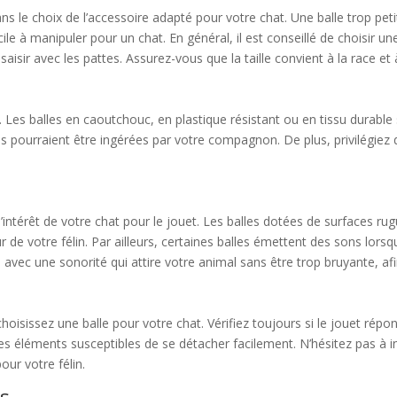
dans le choix de l’accessoire adapté pour votre chat. Une balle trop pet
cile à manipuler pour un chat. En général, il est conseillé de choisir u
saisir avec les pattes. Assurez-vous que la taille convient à la race et 
. Les balles en caoutchouc, en plastique résistant ou en tissu durabl
es pourraient être ingérées par votre compagnon. De plus, privilégiez 
l’intérêt de votre chat pour le jouet. Les balles dotées de surfaces ru
de votre félin. Par ailleurs, certaines balles émettent des sons lorsq
 avec une sonorité qui attire votre animal sans être trop bruyante, a
 choisissez une balle pour votre chat. Vérifiez toujours si le jouet r
es éléments susceptibles de se détacher facilement. N’hésitez pas à in
our votre félin.
s