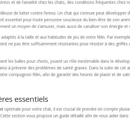
stress et de l’anxiété chez les chats, des conditions fréquentes che
eilleuse de lutter contre l’ennui. Un chat qui s’ennuie peut développe
ment essentiel pour toute personne soucieuse du bien-être de son anima
lement un moyen de s’amuser, mais aussi de canaliser son énergie et de
 adaptés à la taille et aux habitudes de jeu de votre félin. Par exempl
nt ne pas être suffisamment résistantes pour résister à des griffes acé
ment les balles pour chiots, jouent un rôle inestimable dans le dévelo
ainsi à prévenir des problèmes de santé graves. Dans la suite de cet ar
otre compagnon félin, afin de garantir des heures de plaisir et de sati
tères essentiels
ot
optimale pour votre chat, il est crucial de prendre en compte plusie
n. Cette section vous propose un guide détaillé afin de vous aider dan