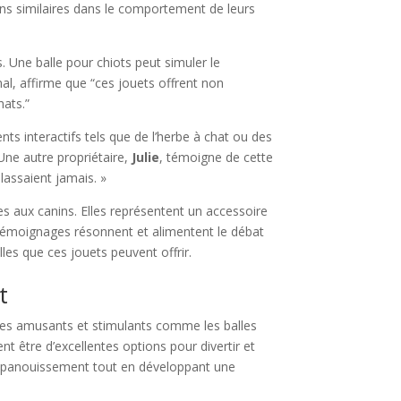
ions similaires dans le comportement de leurs
. Une balle pour chiots peut simuler le
al, affirme que “ces jouets offrent non
hats.”
nts interactifs tels que de l’herbe à chat ou des
 Une autre propriétaire,
Julie
, témoigne de cette
 lassaient jamais. »
s aux canins. Elles représentent un accessoire
s témoignages résonnent et alimentent le débat
les que ces jouets peuvent offrir.
t
res amusants et stimulants comme les balles
nt être d’excellentes options pour divertir et
ur épanouissement tout en développant une