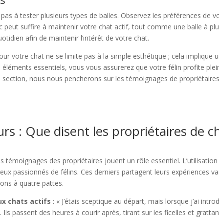
z pas à tester plusieurs types de balles. Observez les préférences de vo
 peut suffire à maintenir votre chat actif, tout comme une balle à plu
otidien afin de maintenir l’intérêt de votre chat.
pour votre chat ne se limite pas à la simple esthétique ; cela implique u
ces éléments essentiels, vous vous assurerez que votre félin profite pl
ne section, nous nous pencherons sur les témoignages de propriétaires et
 : Que disent les propriétaires de ch
es témoignages des propriétaires jouent un rôle essentiel. L’utilisat
breux passionnés de félins. Ces derniers partagent leurs expériences
nons à quatre pattes.
ux chats actifs
: « J’étais sceptique au départ, mais lorsque j’ai intro
Ils passent des heures à courir après, tirant sur les ficelles et gratt