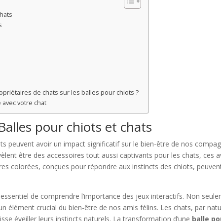
chats
s
riétaires de chats sur les balles pour chiots ?
é avec votre chat
Balles pour chiots et chats
uets peuvent avoir un impact significatif sur le bien-être de nos comp
èlent être des accessoires tout aussi captivants pour les chats, ces 
ères colorées, conçues pour répondre aux instincts des chiots, peuvent
sentiel de comprendre l’importance des jeux interactifs. Non seulemen
élément crucial du bien-être de nos amis félins. Les chats, par nature
e éveiller leurs instincts naturels. La transformation d’une
balle po