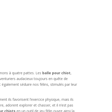
agnons à quatre pattes. Les
balle pour chiot
,
aventuriers audacieux toujours en quête de
 également séduire nos félins, stimulés par leur
t ils favorisent l’exercice physique, mais ils
, adorent explorer et chasser, et il n’est pas
ur chiots
en un outil de jeu félin ouvre ainsi la