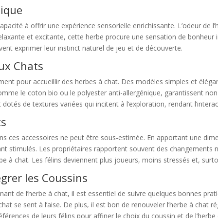
nique
capacité à offrir une expérience sensorielle enrichissante. L’odeur de
elaxante et excitante, cette herbe procure une sensation de bonheur int
ent exprimer leur instinct naturel de jeu et de découverte.
aux Chats
nt pour accueillir des herbes à chat. Des modèles simples et élégan
omme le coton bio ou le polyester anti-allergénique, garantissent non 
dotés de textures variées qui incitent à l’exploration, rendant l’intera
ts
 dans ces accessoires ne peut être sous-estimée. En apportant une dim
ant stimulés. Les propriétaires rapportent souvent des changements
rbe à chat. Les félins deviennent plus joueurs, moins stressés et, surt
égrer les Coussins
nt de l’herbe à chat, il est essentiel de suivre quelques bonnes pratiq
hat se sent à l’aise. De plus, il est bon de renouveler l’herbe à chat r
érences de leurs félins pour affiner le choix du coussin et de l’herbe