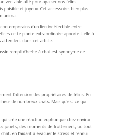
véritable allié pour apaiser nos félins.
s paisible et joyeux. Cet accessoire, bien plus
n animal.
contemporains d’un lien indéfectible entre
fices cette plante extraordinaire apporte-t-elle à
attendent dans cet article.
ussin rempli d’herbe à chat est synonyme de
rement l’attention des propriétaires de félins. En
onheur de nombreux chats. Mais qu’est-ce qui
e qui crée une réaction euphorique chez environ
nts jouets, des moments de frottement, ou tout
at, en l’aidant à évacuer le stress et l’ennui.