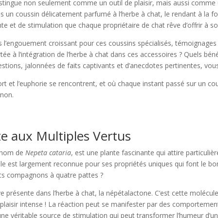
stingue non seulement comme un outil de plaisir, mais aussi comme un 
 un coussin délicatement parfumé à l’herbe à chat, le rendant à la foi
 et de stimulation que chaque propriétaire de chat rêve d’offrir à so
ns l’engouement croissant pour ces coussins spécialisés, témoignages 
tée à l’intégration de l’herbe à chat dans ces accessoires ? Quels béné
ions, jalonnées de faits captivants et d’anecdotes pertinentes, vous 
t et l’euphorie se rencontrent, et où chaque instant passé sur un co
gnon.
te aux Multiples Vertus
e nom de
Nepeta cataria
, est une plante fascinante qui attire particuliè
le est largement reconnue pour ses propriétés uniques qui font le b
tits compagnons à quatre pattes ?
e présente dans l’herbe à chat, la népétalactone. C’est cette molécul
plaisir intense ! La réaction peut se manifester par des comporteme
ne véritable source de stimulation qui peut transformer l’humeur d’un ch