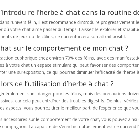
d’introduire l’herbe à chat dans la routine 
dans l’univers félin, il est recommandé d’introduire progressivement l
 où votre chat aime passer du temps. Laissez-le explorer et s’habitue
ts de jeux ou de câlins, ce qui renforcera son attrait positif.
à chat sur le comportement de mon chat ?
ction euphorique chez environ 70% des félins, avec des manifestations
rez à votre chat un espace stimulant qui peut favoriser des comportem
er une surexposition, ce qui pourrait diminuer l’efficacité de l’herbe à
 lors de l’utilisation d’herbe à chat ?
t généralement sans danger pour les félins, mais des précautions doi
ves, car cela peut entraîner des troubles digestifs. De plus, vérifie
s aspects, vous pourrez tirer le meilleur parti de l’expérience que vou
es accessoires sur le comportement de votre chat, vous pouvez ainsi 
 compagnon. La capacité de s’enrichir mutuellement est ce qui rend l’