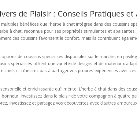
ers de Plaisir : Conseils Pratiques et 
ultiples bénéfices que l’herbe à chat intégrée dans des coussins spéci
rbe à chat, reconnue pour ses propriétés stimulantes et apaisantes, 
ement ces coussins favorisent le confort, mais ils contribuent égalem
tions de coussins spécialisés disponibles sur le marché, en privilégia
asins spécialisés offrent une variété de designs et de matériaux adap
ix éclairé, et n’hésitez pas à partager vos propres expériences avec c
sensorielle et enrichissante qu’il mérite. L’herbe à chat dans des cou
au bonheur. Investissez dans le plaisir de votre compagnon à quatre pa
lorez, investissez et partagez vos découvertes avec d’autres amour