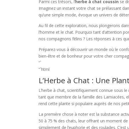
Parmi ces trésors, l’
herbe à chat coussin
se di
Imaginez un instant votre chat se prélassant dans
qu’une simple mode, évoque un univers de détente
Au fil de cette exploration, nous plongerons da
l’homme et le chat. Pourquoi tant d’attention por
nos compagnons félins ? Les réponses à ces quest
Préparez-vous à découvrir un monde où le confor
bien-être et de bonheur pour votre cher compa
“`
“`html
L’Herbe à Chat : Une Plan
L’herbe à chat, scientifiquement connue sous l
tant que membre de la famille des Lamiacées, el
rend cette plante si populaire auprès de nos pe
La première chose à noter est la substance activ
50 à 75 % des chats, leur offrant un moment de 
simplement de l’euphorie et des roulades. C’est u