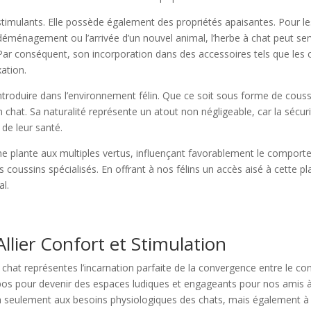
 stimulants. Elle possède également des propriétés apaisantes. Pour les
agement ou l’arrivée d’un nouvel animal, l’herbe à chat peut servir
ar conséquent, son incorporation dans des accessoires tels que les c
xation.
 à introduire dans l’environnement félin. Que ce soit sous forme de cous
un chat. Sa naturalité représente un atout non négligeable, car la séc
 de leur santé.
 plante aux multiples vertus, influençant favorablement le comportem
es coussins spécialisés. En offrant à nos félins un accès aisé à cett
al.
Allier Confort et Stimulation
 chat représentes l’incarnation parfaite de la convergence entre le con
os pour devenir des espaces ludiques et engageants pour nos amis à q
n seulement aux besoins physiologiques des chats, mais également à 