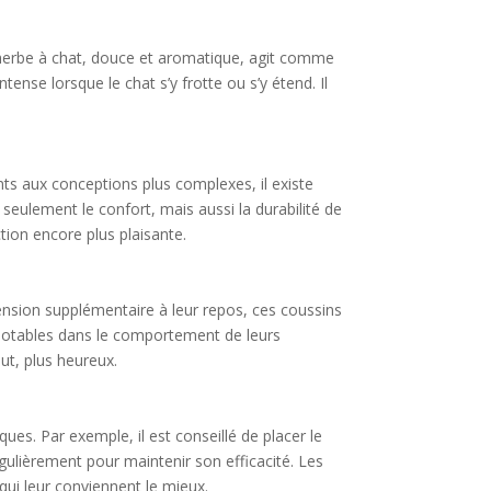
 l’herbe à chat, douce et aromatique, agit comme
ense lorsque le chat s’y frotte ou s’y étend. Il
ts aux conceptions plus complexes, il existe
seulement le confort, mais aussi la durabilité de
ction encore plus plaisante.
ension supplémentaire à leur repos, ces coussins
 notables dans le comportement de leurs
out, plus heureux.
ues. Par exemple, il est conseillé de placer le
égulièrement pour maintenir son efficacité. Les
 qui leur conviennent le mieux.