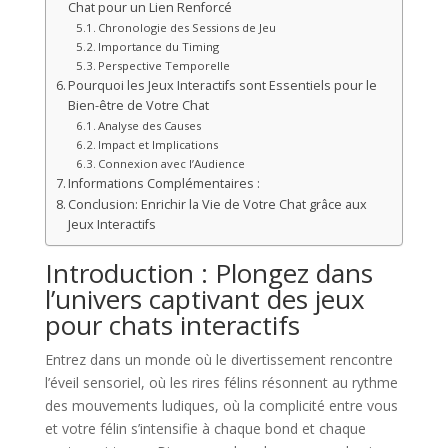
Chat pour un Lien Renforcé
Chronologie des Sessions de Jeu
Importance du Timing
Perspective Temporelle
Pourquoi les Jeux Interactifs sont Essentiels pour le
Bien-être de Votre Chat
Analyse des Causes
Impact et Implications
Connexion avec l’Audience
Informations Complémentaires :
Conclusion: Enrichir la Vie de Votre Chat grâce aux
Jeux Interactifs
Introduction : Plongez dans
l’univers captivant des jeux
pour chats interactifs
Entrez dans un monde où le divertissement rencontre
l’éveil sensoriel, où les rires félins résonnent au rythme
des mouvements ludiques, où la complicité entre vous
et votre félin s’intensifie à chaque bond et chaque