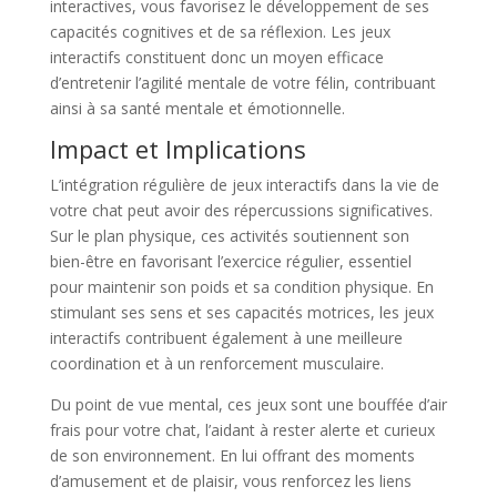
interactives, vous favorisez le développement de ses
capacités cognitives et de sa réflexion. Les jeux
interactifs constituent donc un moyen efficace
d’entretenir l’agilité mentale de votre félin, contribuant
ainsi à sa santé mentale et émotionnelle.
Impact et Implications
L’intégration régulière de jeux interactifs dans la vie de
votre chat peut avoir des répercussions significatives.
Sur le plan physique, ces activités soutiennent son
bien-être en favorisant l’exercice régulier, essentiel
pour maintenir son poids et sa condition physique. En
stimulant ses sens et ses capacités motrices, les jeux
interactifs contribuent également à une meilleure
coordination et à un renforcement musculaire.
Du point de vue mental, ces jeux sont une bouffée d’air
frais pour votre chat, l’aidant à rester alerte et curieux
de son environnement. En lui offrant des moments
d’amusement et de plaisir, vous renforcez les liens