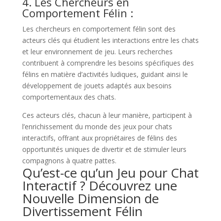
4. Les Chercheurs en
Comportement Félin :
Les chercheurs en comportement félin sont des
acteurs clés qui étudient les interactions entre les chats
et leur environnement de jeu. Leurs recherches
contribuent à comprendre les besoins spécifiques des
félins en matière d’activités ludiques, guidant ainsi le
développement de jouets adaptés aux besoins
comportementaux des chats.
Ces acteurs clés, chacun à leur manière, participent à
l’enrichissement du monde des jeux pour chats
interactifs, offrant aux propriétaires de félins des
opportunités uniques de divertir et de stimuler leurs
compagnons à quatre pattes.
Qu’est-ce qu’un Jeu pour Chat
Interactif ? Découvrez une
Nouvelle Dimension de
Divertissement Félin