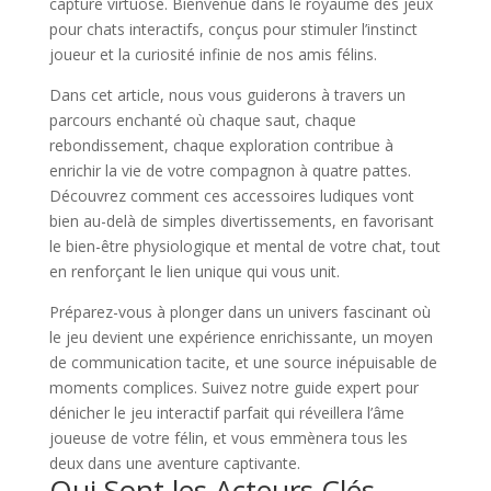
capture virtuose. Bienvenue dans le royaume des jeux
pour chats interactifs, conçus pour stimuler l’instinct
joueur et la curiosité infinie de nos amis félins.
Dans cet article, nous vous guiderons à travers un
parcours enchanté où chaque saut, chaque
rebondissement, chaque exploration contribue à
enrichir la vie de votre compagnon à quatre pattes.
Découvrez comment ces accessoires ludiques vont
bien au-delà de simples divertissements, en favorisant
le bien-être physiologique et mental de votre chat, tout
en renforçant le lien unique qui vous unit.
Préparez-vous à plonger dans un univers fascinant où
le jeu devient une expérience enrichissante, un moyen
de communication tacite, et une source inépuisable de
moments complices. Suivez notre guide expert pour
dénicher le jeu interactif parfait qui réveillera l’âme
joueuse de votre félin, et vous emmènera tous les
deux dans une aventure captivante.
Qui Sont les Acteurs Clés