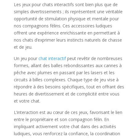
Les jeux pour chats interactifs sont bien plus que de
simples divertissements ; ils représentent une véritable
opportunité de stimulation physique et mentale pour
nos compagnons félins. Ces accessoires ludiques
offrent une expérience enrichissante en permettant à
nos chats d’exprimer leurs instincts naturels de chasse
et de jeu.
Un jeu pour
chat interactif
peut revêtir de nombreuses
formes, allant des balles rebondissantes aux cannes à
pêche avec plumes en passant par les lasers et les
circuits à billes complexes. Chaque type de jeu vise à
répondre à des besoins spécifiques, tout en offrant des
heures de divertissement et de complicité entre vous
et votre chat.
L’interaction est au cœur de ces jeux, favorisant le lien
entre le propriétaire et son compagnon félin. En
impliquant activement votre chat dans des activités
ludiques, vous renforcez la confiance, la coordination