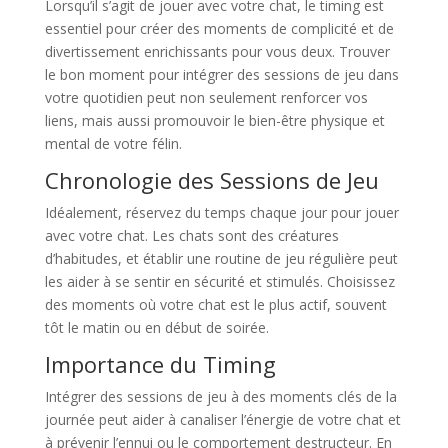
Lorsqu’il s’agit de jouer avec votre chat, le timing est
essentiel pour créer des moments de complicité et de
divertissement enrichissants pour vous deux. Trouver
le bon moment pour intégrer des sessions de jeu dans
votre quotidien peut non seulement renforcer vos
liens, mais aussi promouvoir le bien-être physique et
mental de votre félin.
Chronologie des Sessions de Jeu
Idéalement, réservez du temps chaque jour pour jouer
avec votre chat. Les chats sont des créatures
d’habitudes, et établir une routine de jeu régulière peut
les aider à se sentir en sécurité et stimulés. Choisissez
des moments où votre chat est le plus actif, souvent
tôt le matin ou en début de soirée.
Importance du Timing
Intégrer des sessions de jeu à des moments clés de la
journée peut aider à canaliser l’énergie de votre chat et
à prévenir l’ennui ou le comportement destructeur. En