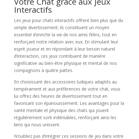
Votre Chat grâce aux Jeux
Interactifs
Les jeux pour chats interactifs offrent bien plus que du
simple divertissement; ils constituent un moyen
essentiel d’enrichir la vie de nos amis félins, tout en
renforçant notre relation avec eux. En stimulant leur
esprit joueur et en répondant à leur besoin naturel
d’interaction, ces jeux contribuent de manière
significative au bien-être physique et mental de nos
compagnons à quatre pattes.
En choisissant des accessoires ludiques adaptés au
tempérament et aux préférences de votre chat, vous
lui offrez des heures de divertissement tout en
favorisant son épanouissement. Les avantages pour la
santé mentale et physique des chats qui jouent
régulièrement sont indéniables, renforçant ainsi les
liens qui nous unissent.
N’oubliez pas d’intégrer ces sessions de jeu dans votre