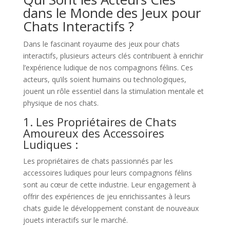
dans le Monde des Jeux pour
Chats Interactifs ?
Dans le fascinant royaume des jeux pour chats
interactifs, plusieurs acteurs clés contribuent à enrichir
l’expérience ludique de nos compagnons félins. Ces
acteurs, qu’ils soient humains ou technologiques,
jouent un rôle essentiel dans la stimulation mentale et
physique de nos chats.
1. Les Propriétaires de Chats
Amoureux des Accessoires
Ludiques :
Les propriétaires de chats passionnés par les
accessoires ludiques pour leurs compagnons félins
sont au cœur de cette industrie. Leur engagement à
offrir des expériences de jeu enrichissantes à leurs
chats guide le développement constant de nouveaux
jouets interactifs sur le marché.