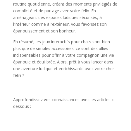
routine quotidienne, créant des moments privilégiés de
complicité et de partage avec votre félin. En
aménageant des espaces ludiques sécurisés, à
l’intérieur comme à l’extérieur, vous favorisez son
épanouissement et son bonheur.
En résumé, les jeux interactifs pour chats sont bien
plus que de simples accessoires; ce sont des alliés
indispensables pour offrir à votre compagnon une vie
épanouie et équilibrée. Alors, prêt à vous lancer dans
une aventure ludique et enrichissante avec votre cher
félin ?
Approfondissez vos connaissances avec les articles ci-
dessous :