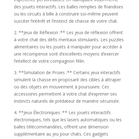
des jouets interactifs. Les balles remplies de friandises
ou les circuits à bille à construire soi-même peuvent
susciter l’intérêt et l’instinct de chasse de votre chat.
2. **Jeux de Réflexion :** Les jeux de réflexion offrent
à votre chat des défis mentaux stimulants. Les puzzles
alimentaires ou les jouets à manipuler pour accéder à
une récompense sont d’excellents moyens d’exercer
l’intellect de votre compagnon félin.
3. **Simulation de Proies :** Certains jeux interactifs
simulent la chasse en proposant des cibles à attraper
ou des objets en mouvement à poursuivre. Ces
accessoires permettent à votre chat d’exprimer ses
instincts naturels de prédateur de manière sécurisée.
4. **Jeux Électroniques :** Les jouets interactifs
électroniques, tels que les lasers automatiques ou les
balles télécommandées, offrent une dimension
supplémentaire au jeu pour chats. Ces gadgets