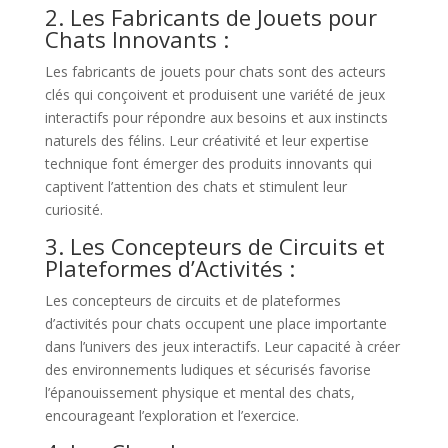
2. Les Fabricants de Jouets pour
Chats Innovants :
Les fabricants de jouets pour chats sont des acteurs
clés qui conçoivent et produisent une variété de jeux
interactifs pour répondre aux besoins et aux instincts
naturels des félins. Leur créativité et leur expertise
technique font émerger des produits innovants qui
captivent l’attention des chats et stimulent leur
curiosité.
3. Les Concepteurs de Circuits et
Plateformes d’Activités :
Les concepteurs de circuits et de plateformes
d’activités pour chats occupent une place importante
dans l’univers des jeux interactifs. Leur capacité à créer
des environnements ludiques et sécurisés favorise
l’épanouissement physique et mental des chats,
encourageant l’exploration et l’exercice.