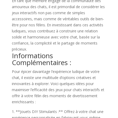
En tant que membre engagé de la communauté des
amoureux des chats, il est primordial de considérer les
jeux interactifs non pas comme de simples
accessoires, mais comme de véritables outils de bien-
être pour nos félins. En investissant dans ces activités
ludiques, vous contribuez à construire une relation
solide et harmonieuse avec votre chat, basée sur la
confiance, la complicité et le partage de moments
précieux.
Informations
Complémentaires :
Pour épicer davantage l’expérience ludique de votre
chat, il existe une multitude d’options créatives et
innovantes à explorer. Voici quelques idées pour
maximiser l’efficacité des jeux pour chats interactifs et
offrir à votre félin des moments de divertissement
enrichissants :
1. **Jouets DIY Stimulants :** Offrez à votre chat une
expérience personnalisée en fabriquant vous-même