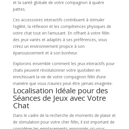
et la santé globale de votre compagnon à quatre
pattes.
Ces accessoires interactifs contribuent à stimuler
l’agilité, la réflexion et les compétences physiques de
votre chat tout en l’amusant. En offrant à votre félin
des jeux variés et adaptés à ses préférences, vous
créez un environnement propice à son
épanouissement et à son bonheur.
Explorons ensemble comment les jeux interactifs pour
chats peuvent révolutionner votre quotidien en
enrichissant la vie de votre compagnon félin d’une
manière que vous n’auriez peut-être jamais imaginée.
Localisation Idéale pour des
Séances de Jeux avec Votre
Chat
Dans le cadre de la recherche de moments de plaisir et
de stimulation pour votre cher félin, il est important de
considérer les emplacements appropriés où vous