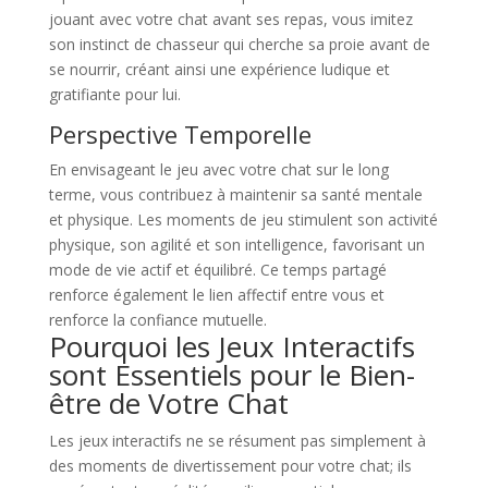
jouant avec votre chat avant ses repas, vous imitez
son instinct de chasseur qui cherche sa proie avant de
se nourrir, créant ainsi une expérience ludique et
gratifiante pour lui.
Perspective Temporelle
En envisageant le jeu avec votre chat sur le long
terme, vous contribuez à maintenir sa santé mentale
et physique. Les moments de jeu stimulent son activité
physique, son agilité et son intelligence, favorisant un
mode de vie actif et équilibré. Ce temps partagé
renforce également le lien affectif entre vous et
renforce la confiance mutuelle.
Pourquoi les Jeux Interactifs
sont Essentiels pour le Bien-
être de Votre Chat
Les jeux interactifs ne se résument pas simplement à
des moments de divertissement pour votre chat; ils