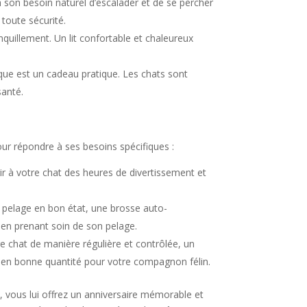
 son besoin naturel d’escalader et de se percher
toute sécurité.
nquillement. Un lit confortable et chaleureux
que est un cadeau pratique. Les chats sont
santé.
our répondre à ses besoins spécifiques :
r à votre chat des heures de divertissement et
r pelage en bon état, une brosse auto-
 en prenant soin de son pelage.
e chat de manière régulière et contrôlée, un
et en bonne quantité pour votre compagnon félin.
, vous lui offrez un anniversaire mémorable et