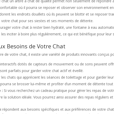
re chat un arbre à chat de qualité permet non seulement de répondre à
 confortable où il pourra se reposer et observer son environnement en 
orent les endroits douillets où ils peuvent se blottir et se reposer tra
de votre chat pour ses siestes et ses moments de détente.
rager votre chat à rester bien hydraté, une fontaine à eau automati
 les inciter à boire plus régulièrement, ce qui est bénéfique pour leur 
ux Besoins de Votre Chat
re de votre chat, il existe une variété de produits innovants conçus p
interactifs dotés de capteurs de mouvement ou de sons peuvent offri
ont parfaits pour garder votre chat actif et éveillé.
les chats qui apprécient les séances de toilettage et pour garder leu
 pourra se brosser lui-même et profiter d’un moment de détente tout
 :
Si vous recherchez un cadeau pratique pour gérer les repas de votr
re la solution idéale. Vous pourrez ainsi assurer des repas réguliers 
ui répondent aux besoins spécifiques et aux préférences de votre chat