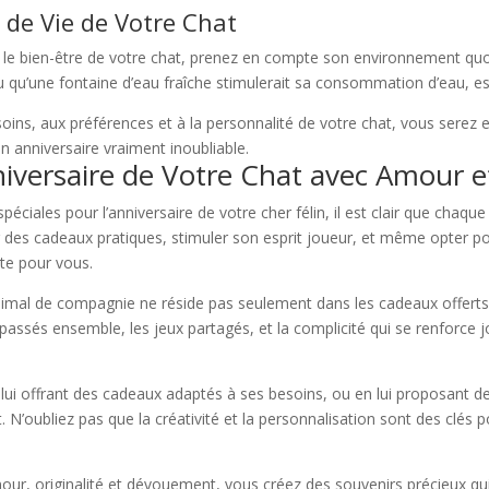
 de Vie de Votre Chat
r le bien-être de votre chat, prenez en compte son environnement quot
ou qu’une fontaine d’eau fraîche stimulerait sa consommation d’eau, es
ins, aux préférences et à la personnalité de votre chat, vous serez 
on anniversaire vraiment inoubliable.
niversaire de Votre Chat avec Amour et
péciales pour l’anniversaire de votre cher félin, il est clair que cha
 des cadeaux pratiques, stimuler son esprit joueur, et même opter p
te pour vous.
animal de compagnie ne réside pas seulement dans les cadeaux offerts,
passés ensemble, les jeux partagés, et la complicité qui se renforce 
ui offrant des cadeaux adaptés à ses besoins, ou en lui proposant de
t. N’oubliez pas que la créativité et la personnalisation sont des clés p
mour, originalité et dévouement, vous créez des souvenirs précieux qui