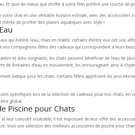
 Et quoi de mieux que d’offrir à votre félin préféré une touche de pi
votre chat en une véritable évasion estivale, avec des accessoires 
mérite de profiter des plaisirs aquatiques avec style !
’Eau
qui évitent l’eau, mais en réalité, certains d’entre eux ont une affi
ir à nos compagnons félins des cadeaux qui correspondent à leurs beso
tes et auto-soignants, les chats peuvent bénéficier de l’eau de plusi
partir de fontaines d’eau en mouvement, les encourageant ainsi à s’hyd
nt ludique pour les chats. Certains félins apprécient les jeux interact
.
oins spécifiques lors de la sélection de cadeaux pour nos chats, en veil
-être global.
de Piscine pour Chats
et leur curiosité insatiable, il est important de leur offrir des accesso
être. Voici une sélection des meilleurs accessoires de piscine pour chat