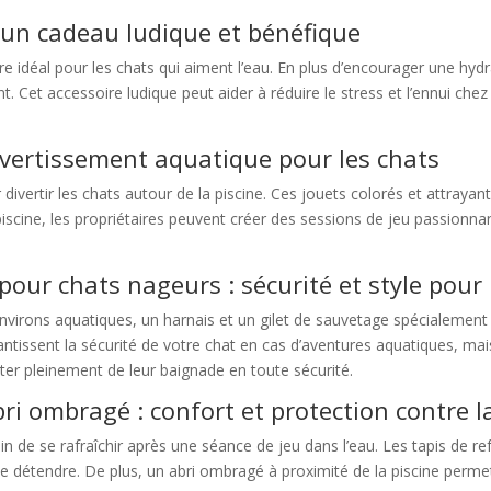
 un cadeau ludique et bénéfique
idéal pour les chats qui aiment l’eau. En plus d’encourager une hydrat
t. Cet accessoire ludique peut aider à réduire le stress et l’ennui che
 divertissement aquatique pour les chats
r divertir les chats autour de la piscine. Ces jouets colorés et attraya
piscine, les propriétaires peuvent créer des sessions de jeu passionnant
pour chats nageurs : sécurité et style pour
environs aquatiques, un harnais et un gilet de sauvetage spécialement
tissent la sécurité de votre chat en cas d’aventures aquatiques, mai
iter pleinement de leur baignade en toute sécurité.
ri ombragé : confort et protection contre l
in de se rafraîchir après une séance de jeu dans l’eau. Les tapis de re
e détendre. De plus, un abri ombragé à proximité de la piscine permet