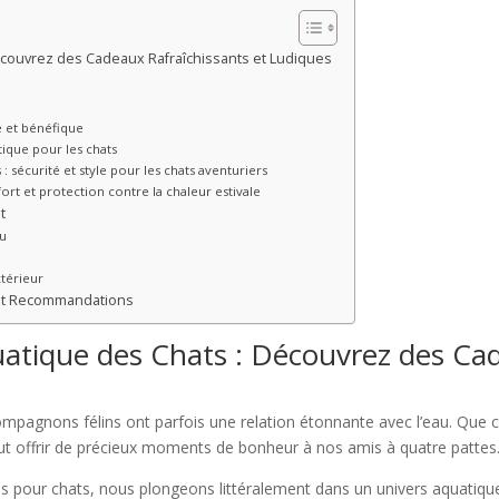
écouvrez des Cadeaux Rafraîchissants et Ludiques
e et bénéfique
atique pour les chats
: sécurité et style pour les chats aventuriers
ort et protection contre la chaleur estivale
t
au
xtérieur
s et Recommandations
uatique des Chats : Découvrez des Cad
compagnons félins ont parfois une relation étonnante avec l’eau. Que c
eut offrir de précieux moments de bonheur à nos amis à quatre pattes
s pour chats, nous plongeons littéralement dans un univers aquatique