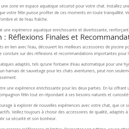
 une zone en espace aquatique sécurisé pour votre chat. Installez une
e votre félin puisse profiter de ces moments en toute tranquillité. Ve
’ombre et de l’eau fraîche.
at une expérience aquatique enrichissante et divertissante, renforçant 
on : Réflexions Finales et Recommanda
ts en lien avec l’eau, découvert les meilleurs accessoires de piscine 
 de conclure sur des réflexions et recommandations importantes pour l
atiques adaptés, tels qu’une fontaine d’eau automatique pour une hydra
 harnais de sauvetage pour les chats aventuriers, peut non seulem
issement.
tre une expérience enrichissante pour les deux parties. En lui offran
compagnon félin tout en répondant à ses besoins naturels et curiosité
urage à explorer de nouvelles expériences avec votre chat, que ce so
actifs. Veillez toujours à choisir des accessoires de qualité, adaptés à 
tir sa sécurité et son bonheur.