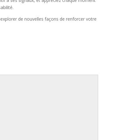
entif à ses signaux, et appréciez chaque moment
bilité.
 explorer de nouvelles façons de renforcer votre