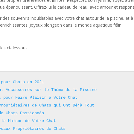
ses propres préférences et limites. Respectez son rythme, soyez att
épanouissant. Offrez-lui le cadeau de l’eau, avec amour et responsa
es souvenirs inoubliables avec votre chat autour de la piscine, et à
 enrichissantes. Joyeux plongeon dans le monde aquatique félin !
les ci-dessous :
 pour Chats en 2021
u: Accessoires sur le Thème de la Piscine
s pour Faire Plaisir à Votre Chat
Propriétaires de Chats qui Ont Déjà Tout
de Chats Passionnés
 la Maison de Votre Chat
veaux Propriétaires de Chats