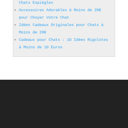
Chats Espiègles
Accessoires Adorables à Moins de 20€
pour Choyer Votre Chat
Idées Cadeaux Originales pour Chats à
Moins de 20€
Cadeaux pour Chats : 10 Idées Rigolotes
à Moins de 10 Euros